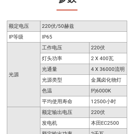
额定电压
220伏/50赫兹
IP等级
IP65
工作电压
220伏
灯头功率
2 X 400瓦
光通量
4 X 36000流明
光源
光源类型
金属卤化物灯
色温
约6000K
平均使用寿命
12500小时
额定输出电压
220伏
发电机
本田EC2500
额定输出功率
2千瓦