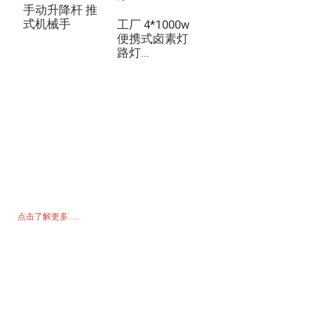
手动升降杆 推
式机械手
工厂 4*1000w
便携式卤素灯
路灯...
询价单
如需了解我们的产品或价格表，请留下您的电子邮件，我们将在 24 小
时内与您联系。
点击了解更多......
产品
发电机
水泵