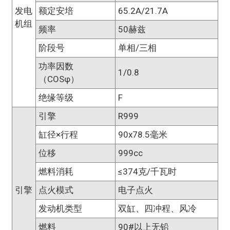
发电
额定安培
65.2A/21.7A
机组
频率
50赫兹
阶段号
单相/三相
功率因数
1/0.8
（COSφ）
绝缘等级
F
引擎
R999
缸径×行程
90x78.5毫米
位移
999cc
燃料消耗
≤374克/千瓦时
引擎
点火模式
电子点火
发动机类型
双缸、四冲程、风冷
燃料
90#以上无铅