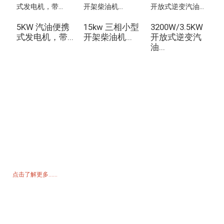
5KW 汽油便携
15kw 三相小型
3200W/3.5KW
式发电机，带...
开架柴油机...
开放式逆变汽
发
油...
询价单
如需了解我们的产品或价格表，请留下您的电子邮件，我们将在 24 小
时内与您联系。
点击了解更多......
产品
发电机