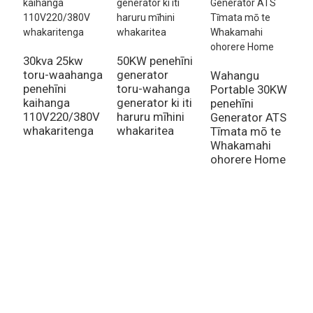
H
p
30kva 25kw
50KW penehīni
g
toru-waahanga
generator
Wahangu
h
penehīni
toru-wahanga
Portable 30KW
w
kaihanga
generator ki iti
penehīni
g
110V220/380V
haruru mīhini
Generator ATS
whakaritenga
whakaritea
Tīmata mō te
Whakamahi
ohorere Home
Utu Mo Te Rarangi Utu
Mo nga patai mo a maatau hua, raarangi utu ranei, waiho mai to
imeera ki a maatau ka pa atu matou i roto i nga haora 24.