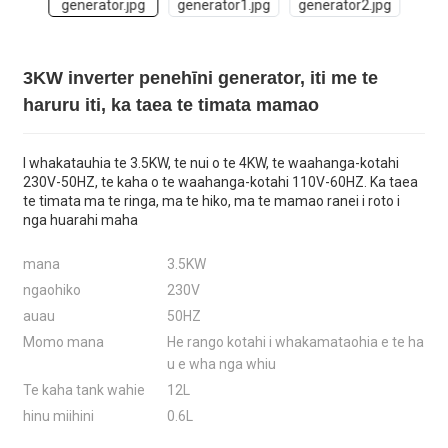
3KW inverter penehīni generator, iti me te
haruru iti, ka taea te timata mamao
I whakatauhia te 3.5KW, te nui o te 4KW, te waahanga-kotahi
230V-50HZ, te kaha o te waahanga-kotahi 110V-60HZ. Ka taea
te timata ma te ringa, ma te hiko, ma te mamao ranei i roto i
nga huarahi maha
mana
3.5KW
ngaohiko
230V
auau
50HZ
Momo mana
He rango kotahi i whakamataohia e te ha
u e wha nga whiu
Te kaha tank wahie
12L
hinu miihini
0.6L