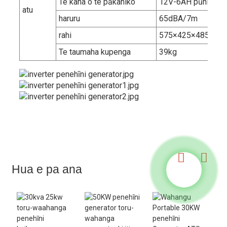
Te kaha o te pākahiko
12V-6AH pūhiko tia
atu
haruru
65dBA/7m
rahi
575×425×485mm
Te taumaha kupenga
39kg
Hua e pa ana