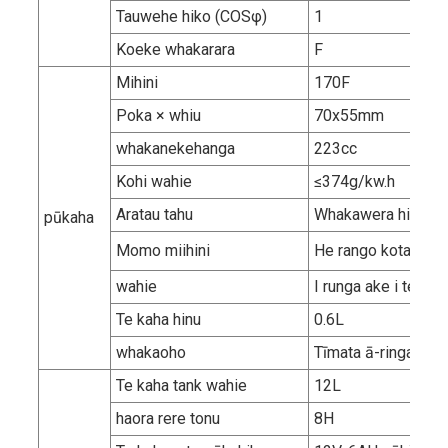
Tauwehe hiko (COSφ)
1
Koeke whakarara
F
Mihini
170F
Poka × whiu
70x55mm
whakanekehanga
223cc
Kohi wahie
≤374g/kw.h
Aratau tahu
Whakawera hiko
pūkaha
Momo miihini
He rango kotahi, 4 
wahie
I runga ake i te 90
Te kaha hinu
0.6L
whakaoho
Tīmata ā-ringa/H
Te kaha tank wahie
12L
haora rere tonu
8H