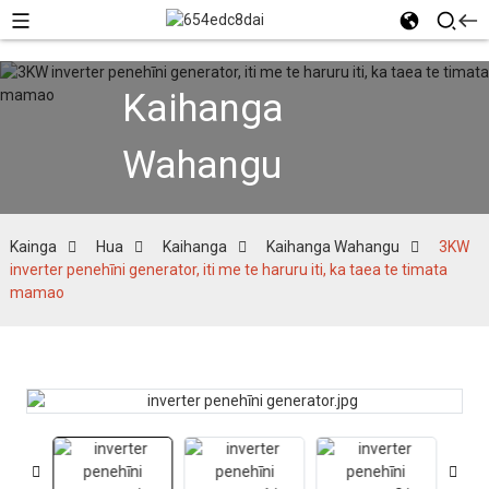
Kaihanga
Wahangu
Kainga
Hua
Kaihanga
Kaihanga Wahangu
3KW
inverter penehīni generator, iti me te haruru iti, ka taea te timata
mamao