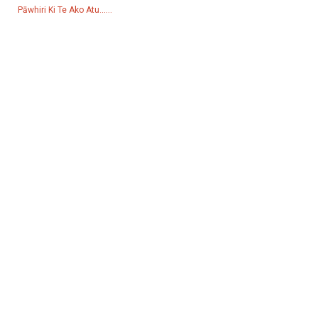
Pāwhiri Ki Te Ako Atu......
Hua
Kaihanga
Puma Wai
Pourewa Rama
Kaihanga Welding
Apiti
Pāpāho Pāpori
Pukamata
YouTube
Whakapā Mai
Rōpū 18, Lubei Village, Lili Town, Wujiang District, Suzhou City,
Jiangsu Province, Haina