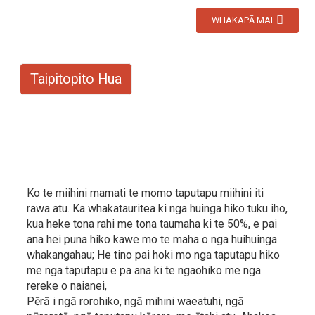
WHAKAPĀ MAI
Taipitopito Hua
Ko te miihini mamati te momo taputapu miihini iti
rawa atu. Ka whakatauritea ki nga huinga hiko tuku iho,
kua heke tona rahi me tona taumaha ki te 50%, e pai
ana hei puna hiko kawe mo te maha o nga huihuinga
whakangahau; He tino pai hoki mo nga taputapu hiko
me nga taputapu e pa ana ki te ngaohiko me nga
rereke o naianei,
Pērā i ngā rorohiko, ngā mihini waeatuhi, ngā