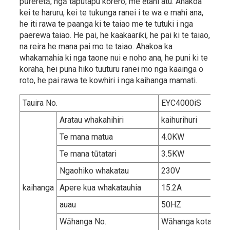
pūreretā, ngā taputapu kōrero, me ētahi atu. Ahakoa
kei te haruru, kei te tukunga ranei i te wa e mahi ana,
he iti rawa te paanga ki te taiao me te tutuki i nga
paerewa taiao. He pai, he kaakaariki, he pai ki te taiao,
na reira he mana pai mo te taiao. Ahakoa ka
whakamahia ki nga taone nui e noho ana, he puni ki te
koraha, hei puna hiko tuuturu ranei mo nga kaainga o
roto, he pai rawa te kowhiri i nga kaihanga mamati.
Tauira No.
EYC4000iS
Aratau whakahihiri
kaihurihuri
Te mana matua
4.0KW
Te mana tūtatari
3.5KW
Ngaohiko whakatau
230V
kaihanga
Apere kua whakatauhia
15.2A
auau
50HZ
Wāhanga No.
Wāhanga kotahi