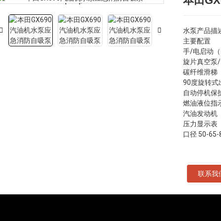
本田G
Loading...
Loading...
水泵产品描
主要配置
手/电启动（
旋片真空泵
碳纤维滑梯
90度旋转式
自动停机保
燃油液位指
汽油发动机
压力显示表
口径 50-65-
联系我