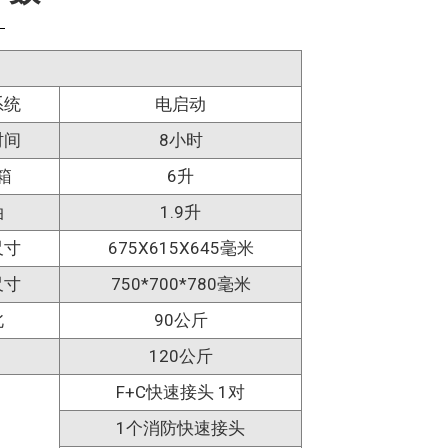
系统
电启动
时间
8小时
箱
6升
油
1.9升
尺寸
675X615X645毫米
尺寸
750*700*780毫米
北
90公斤
120公斤
F+C快速接头 1对
1个消防快速接头