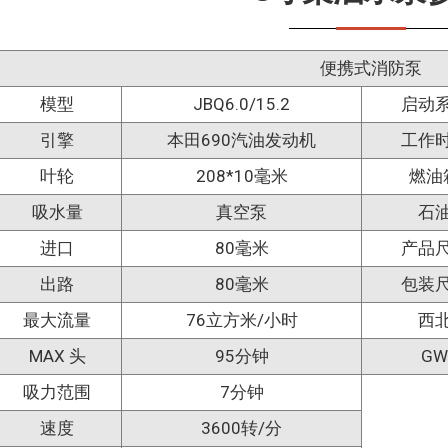
便携式消防泵
模型
JBQ6.0/15.2
启动
引擎
本田690汽油发动机
工作
叶轮
208*10毫米
燃油
吸水量
真空泵
石
进口
80毫米
产品
出路
80毫米
包装
最大流量
76立方米/小时
西
MAX 头
95分钟
GW
吸力范围
7分钟
速度
3600转/分