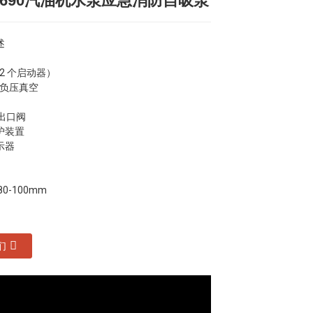
X690汽油机水泵应急消防自吸泵
Loading...
Loading...
Loading...
Loading...
述
2 个启动器）
/负压真空
出口阀
护装置
示器
80-100mm
们