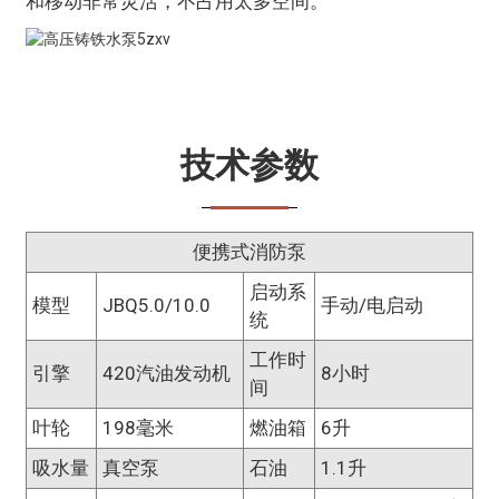
和移动非常灵活，不占用太多空间。
技术参数
便携式消防泵
启动系
模型
JBQ5.0/10.0
手动/电启动
统
工作时
引擎
420汽油发动机
8小时
间
叶轮
198毫米
燃油箱
6升
吸水量
真空泵
石油
1.1升