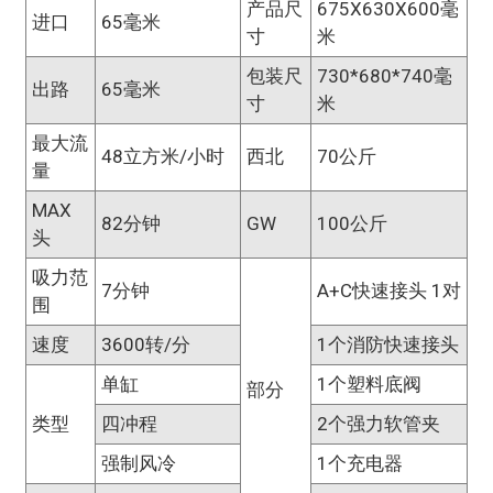
产品尺
675X630X600毫
进口
65毫米
寸
米
包装尺
730*680*740毫
出路
65毫米
寸
米
最大流
48立方米/小时
西北
70公斤
量
MAX
82分钟
GW
100公斤
头
吸力范
7分钟
A+C快速接头 1对
围
速度
3600转/分
1个消防快速接头
单缸
1个塑料底阀
部分
类型
四冲程
2个强力软管夹
强制风冷
1个充电器