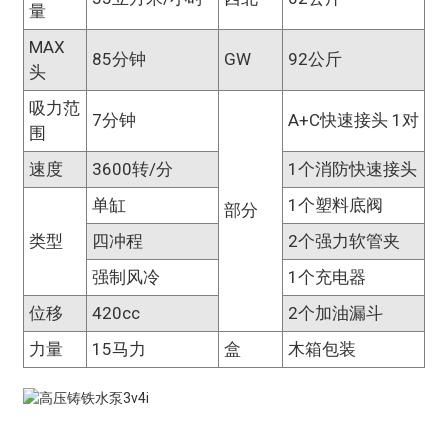
量
MAX
85分钟
GW
92公斤
头
吸力范
7分钟
A+C快速接头 1对
围
速度
3600转/分
1个消防快速接头
单缸
1个塑料底阀
部分
类型
四冲程
2个强力软管夹
强制风冷
1个充电器
位移
420cc
2个加油漏斗
力量
15马力
盒
木箱包装