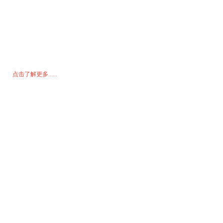
询价单
如需了解我们的产品或价格表，请留下您的电子邮件，我们将在 24 小
时内与您联系。
点击了解更多......
产品
发电机
水泵
照明塔
焊接发电机
配饰
社交媒体
Facebook