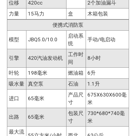
位移
420cc
2个加油漏斗
力量
15马力
盒
木箱包装
便携式消防泵
启动系
模型
JBQ5.0/10.0
手动/电启动
统
工作时
引擎
420汽油发动机
8小时
间
叶轮
198毫米
燃油箱
6升
吸水量
真空泵
石油
1.1升
产品尺
675X630X600毫
进口
65毫米
寸
米
包装尺
730*680*740毫
出路
65毫米
寸
米
最大流
55立方米/小时
西北
62公斤