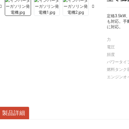
定格3.5kW
も対応。手
に対応。
力
電圧
頻度
パワータイ
燃料タンク
エンジンオ
製品詳細