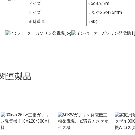
ノイズ
65dBA/7m
サイズ
575×425×485mm
正味重量
39kg
関連製品