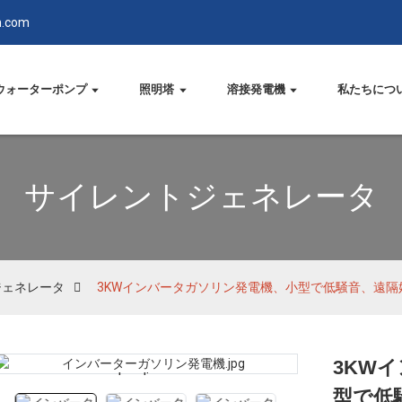
n.com
ウォーターポンプ
照明塔
溶接発電機
私たちにつ
サイレントジェネレータ
ジェネレータ
3KWインバータガソリン発電機、小型で低騒音、遠隔
3KW
Loading...
Loading...
型で低