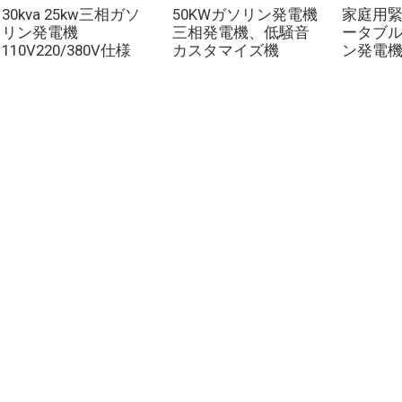
30kva 25kw三相ガソ
50KWガソリン発電機
家庭用
リン発電機
三相発電機、低騒音
ータブル
110V220/380V仕様
カスタマイズ機
ン発電機
製品
ソーシャルメデ
ィア
ジェネレータ
フェイスブック
ウォーターポンプ
ユーチューブ
照明塔
溶接発電機
アクセサリー
著作権 © 2024 無断複写・転載を禁じます
サイトマップ
トップブロ