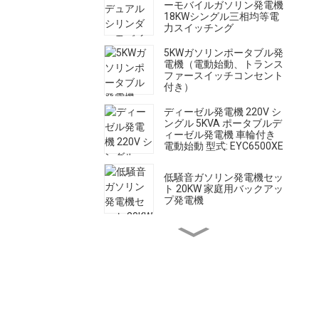
ーモバイルガソリン発電機
18KWシングル三相均等電
力スイッチング
5KWガソリンポータブル発
電機（電動始動、トランス
ファースイッチコンセント
付き）
ディーゼル発電機 220V シ
ングル 5KVA ポータブルデ
ィーゼル発電機 車輪付き
電動始動 型式: EYC6500XE
低騒音ガソリン発電機セッ
ト 20KW 家庭用バックアッ
プ発電機
高流量ディーゼルエンジン
水ポンプ電動始動 28m 揚
程 60m³/h
500A サイレントディーゼ
ル溶接発電機 - パワフルで
静か