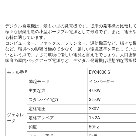
デジタル発電機は、最も小型の発電機です。従来の発電機と比較して
様々な娯楽用途の小型ポータブル電源として最適です。また、電圧
も特に適しています。
コンピューター、ファックス、プリンター、通信機器など、様々な
など、環境への影響は極めて少なく、厳しい環境基準を満たしてい
いという点で、まさに環境に優しい電源と言えるでしょう。人口密
家庭の屋内バックアップ電源など、デジタル発電機は理想的な選択
モデル番号
EYC4000iS
励起モード
インバーター
主要な力
4.0kW
スタンバイ電力
3.5kW
定格電圧
230V
ジェネレ
定格アンペア
15.2A
ータ
頻度
50Hz