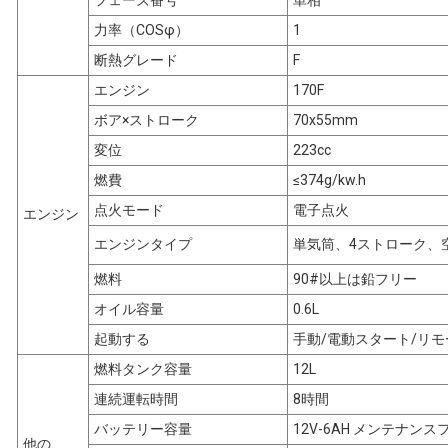
フェーズ番号
単相
力率（COSφ）
1
断熱グレード
F
エンジン
170F
ボア×ストローク
70x55mm
変位
223cc
燃費
≤374g/kw.h
点火モード
電子点火
エンジン
エンジンタイプ
単気筒、4ストローク、
燃料
90#以上は鉛フリー
オイル容量
0.6L
起動する
手動/電動スタート/リ
燃料タンク容量
12L
連続運転時間
8時間
バッテリー容量
12V-6AH メンテナン
他の