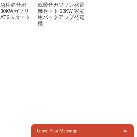
電機 水冷式 4気筒
緊急用静音ポ
低騒音ガソリン発電
動始動
30KWガソリ
機セット 20KW 家庭
ATSスタート
用バックアップ発電
機
お問い合わせ
中国江蘇省蘇州市呉江区李里鎮緑北村グル
ープ18
generator@eurycin.com
+8618306255478
Leave Your Message
グ