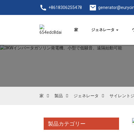
+8618306255478
generator@euryci
家
ジェネレータ
家
製品
ジェネレータ
サイレント
製品カテゴリー
Loading...
Loading...