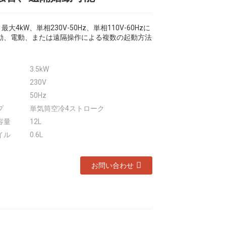
、最大4kW、単相230V-50Hz、単相110V-60Hzに
動、電動、または遠隔操作による複数の起動方法
3.5kW
230V
50Hz
プ
単気筒空冷4ストローク
容量
12L
イル
0.6L
お問い合わせ