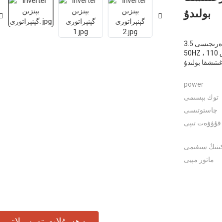
بولىدۇ
دەرىجىسى 3.5KW ، ئەڭ يۇقىرى 4KW ، يەككە باسقۇچلۇق 230V-
50HZ ، يەككە باسقۇچلۇق 110V-60HZ. ئۇنى كۆپ خىل ئۇسۇلدا
ىتىشقا بولىدۇ
power
توك بېسىمى
چاستوتىسى
قۇۋۋەت تىپى
اكىنىڭ سىغىمى
ماتور مېيى
مەھسۇلات تەپسىلاتى