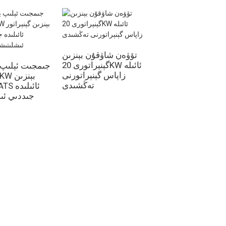
تۆۋەن شاۋقۇن بېنزىن
گېنېراتورى 20KW ئائىلە
20KW ئاۋازسىز بېنزىن
جىمجىت ئېلىپ
زاپاس گېنېراتورنى
گېنېراتور سۇ بىلەن
تەڭشىدى
سوۋۇتۇلغان تۆت
سىلىندىرلىق توك
جىددىي ئى
قوزغىتىش
بىز بىلەن ئالاقىلىشىڭ
18-گۇرۇپپا ، جۇڭگو جياڭسۇ ئۆلكىسى سۇجۇ
شەھىرى ۋۇجياڭ رايونى لىلى بازىرى لۇبېي
يېزىسى