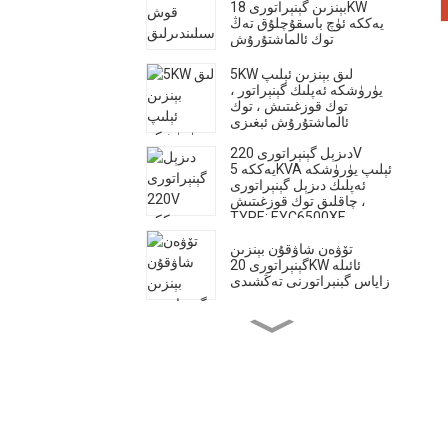
بېنزىن گېنېراتورى 18KW
يەككە ئۈچ باسقۇچلۇق تەڭ
توك ئالماشتۇرۇش
5KW لىق بېنزىن ئېلىپ
يۈرۈشكە ئەپلىك گېنېراتور ،
توك قوزغىتىش ، توك
ئالماشتۇرۇش ئېغىزى
دىزېل گېنېراتورى 220V
يەككە 5KVA ئېلىپ يۈرۈشكە
ئەپلىك دىزېل گېنېراتورى
چاقلىق توك قوزغىتىش ،
TYPE: EYC6500XE
تۆۋەن شاۋقۇن بېنزىن
گېنېراتورى 20KW ئائىلە
زاپاس گېنېراتورنى تەڭشىدى
يۇقىرى ئېقىمى دىزېل ماتورى
سۇ پومپىسىنىڭ توك چىقىرىش
سۈرئىتى 28m 60m ³ / h
500A جىمجىت دىزېل
كەپشەرلەش گېنېراتورى -
كۈچلۈك ۋە جىمغۇر