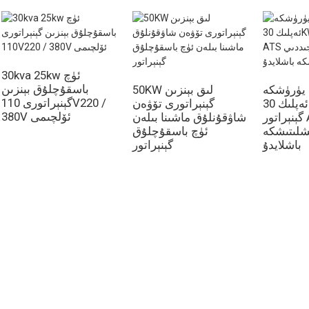
30kva 25kw ئۈچ
باسقۇچلۇق بېنزىن
 يۈرۈشكە
50KW لىق بېنزىن
گېنېراتورى 110V220 /
ئەپلىك 30KW بېنزىن
گېنېراتورى تۆۋەن
380V ئۆلچىمى
گېنېراتور ATS ئائىلىدە
شاۋقۇنلۇق ماشىنا بىلەن
شلىتىشكە
ئۈچ باسقۇچلۇق
باشلايدۇ
گېنېراتور
ئىجتىمائىي تاراتقۇ
مەھسۇلاتلار
Facebook
گېنېراتور
YouTube
سۇ پومپىسى
يورۇتۇش مۇنارى