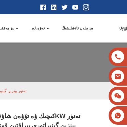
Uyg
بىز بىلەن ئالاقىلىشىڭ
خەۋەرلەر
بىز ھەققى
كىچىك ۋە تۆۋەن شاۋقۇنلۇق KW
Loading...
Loading...
Loading...
Loading...
بېنزىن گېنېراتورى يىراقتىن قو