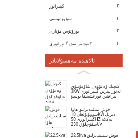
گېنېراتور
سۇ پومپىسى
يورۇتۇش مۇنارى
كەپشەرلەش گېنېراتورى
ئالاھىدە مەھسۇلاتلار
كىچىك ۋە تۆۋەن شاۋقۇنلۇق
3KW تەتۈر بېنزىن گېنېراتورى
يىراقتىن قوزغىتىشقا بولىدۇ
قوش سىلىندىرلىق ھاۋا
سوۋۇتۇلغان 10KW دىزېل
گېنېراتورى 50HZ يەككە
باسقۇچلۇق 230V
22.5kva قوش سىلىندىرلىق