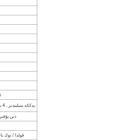
ئ
يەككە سىلىندىر ، 4 سەكتە ، ھاۋا سوۋۇپ كەتتى
90 دىن يۇ
قولدا / توك ب