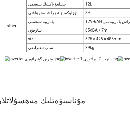
12L
يېقىلغۇ باكىنىڭ سىغىمى
8H
ئۈزلۈكسىز ئىجرا قىلىش ۋاقتى
 ئاسراش باتارېيەسى
باتارېيە سىغىمى
other
65dBA / 7m
شاۋقۇن
size
575 × 425 × 485mm
39kg
ساپ ئېغىرلىقى
مۇناسىۋەتلىك مەھسۇلاتلار