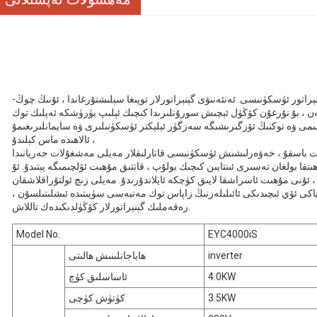
راتور ئۈسكۈنىسى. ئەنئەنىۋى گېنېراتورلار توپىغا سېلىشتۇرغاندا ، ئۇنىڭ چوڭ-
ئېغىرلىقى تەخمىنەن% 50 تۆۋەنلىگەن ، بۇ نۇرغۇن كۆڭۈل ئېچىش سورۇنلىرىدا كىچىك ئېلىپ يۈرۈشكە ئەپلىك توك
ىمى ۋە توكنىڭ ئۆزگىرىشىگە سەزگۈر ئېلېكتر ئۈسكۈنىلىرى ۋە سايمانلىرىغىمۇ
ئالاھىدە ماس كېلىدۇ ،
 باسقۇ ، خەۋەرلىشىش ئۈسكۈنىسى قاتارلىقلار مەيلى مەشغۇلات جەريانىدا
ا بولغان تەسىرى ئىنتايىن كىچىك بولۇپ ، قاتتىق مۇھىت ئۆلچىمىگە يېتىدۇ. ئۇ
 ئۇنى مۇھىت ئاسراشقا لايىق كۈچكە ئايلاندۇرىدۇ. مەيلى زىچ ئولتۇراقلاشقان
ياكى ئۆي ئىچىدىكى ئائىلىلەرنىڭ زاپاس توك مەنبەسى سۈپىتىدە ئىشلىتىلسۇن ،
رەقەملىك گېنېراتورلار كۆڭۈلدىكىدەك تاللاش.
Model No.
EYC4000iS
inverter
ھاياجانلىنىش ھالىتى
4.0KW
ئاساسلىق كۈچ
3.5KW
كۈتۈش كۈچى