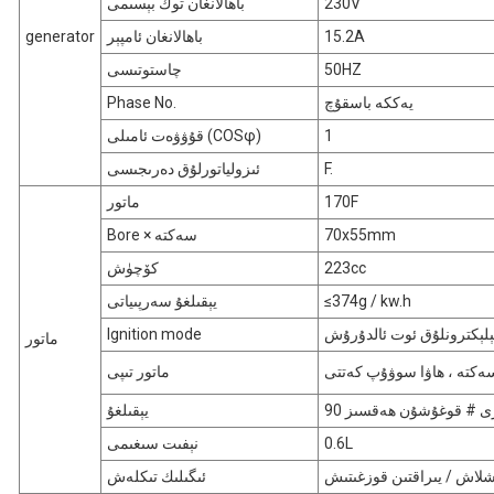
230V
باھالانغان توك بېسىمى
15.2A
باھالانغان ئامپېر
generator
50HZ
چاستوتىسى
يەككە باسقۇچ
Phase No.
1
قۇۋۋەت ئامىلى (COSφ)
F.
ئىزولياتورلۇق دەرىجىسى
170F
ماتور
70x55mm
Bore × سەكتە
223cc
كۆچۈش
≤374g / kw.h
يېقىلغۇ سەرپىياتى
ېلېكترونلۇق ئوت ئالدۇرۇش
Ignition mode
ماتور
ماتور تىپى
قىرى # قوغۇشۇن ھەقسىز
يېقىلغۇ
0.6L
نېفىت سىغىمى
اشلاش / يىراقتىن قوزغىتىش
ئىگىلىك تىكلەش