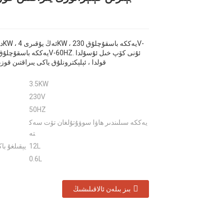
قولدا ، ئېلېكترونلۇق ياكى يىراقتىن قوزغ
3.5KW
230V
50HZ
يەككە سىلىندىر ھاۋا سوۋۇتۇلغان تۆت سەك
تە
12L
يېقىلغۇ ب
0.6L
بىز بىلەن ئالاقىلىشىڭ