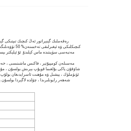
رەقەملىك گېنېراتور ئەڭ كىچىك تىپتىكى گېنې
كىچىكلىكى ۋە 
مەنبەسى سۈپىتىدە ماس كېلىدۇ. ئۇ ئېلېكتر بېس
مەسىلەن كومپيۇتېر ، فاكىس ماشىنىسى ، خەت
شاۋقۇن ياكى بۇلغىما قويۇپ بېرىش بولسۇن ، مۇھىتق
ئۈنۈملۈك ، يېشىل ۋە مۇھىت ئاسرايدىغان بولۇپ ،
شەھەر رايونلىرىدا ، چۆلدە لاگېردا بولسۇن 