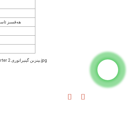
12V-6AH ھەقسىز