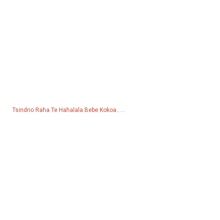
Fanontaniana Ho An'ny Pricelist
Raha mila fanontaniana momba ny vokatra na ny lisitry ny vidiny,
azafady avelao ny mailakao ary hifandray izahay ao anatin'ny 24
ora.
Tsindrio Raha Te Hahalala Bebe Kokoa......
Products
gropy
Paompy rano
Lighting Tower
Welding generator
fanampin-javatra