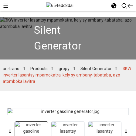
Silent
Generator
an-trano
Products
gropy
Silent Generator
3KW
inverter lasantsy mpamokatra, kely sy ambany-tabataba, azo
atomboka lavitra