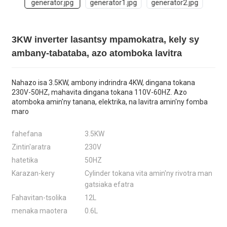
3KW inverter lasantsy mpamokatra, kely sy
ambany-tabataba, azo atomboka lavitra
Nahazo isa 3.5KW, ambony indrindra 4KW, dingana tokana
230V-50HZ, mahavita dingana tokana 110V-60HZ. Azo
atomboka amin'ny tanana, elektrika, na lavitra amin'ny fomba
maro
fahefana
3.5KW
Zintin'aratra
230V
hatetika
50HZ
Karazan-kery
Cylinder tokana vita amin'ny rivotra man
gatsiaka efatra
Fahavitan-tsolika
12L
menaka maotera
0.6L