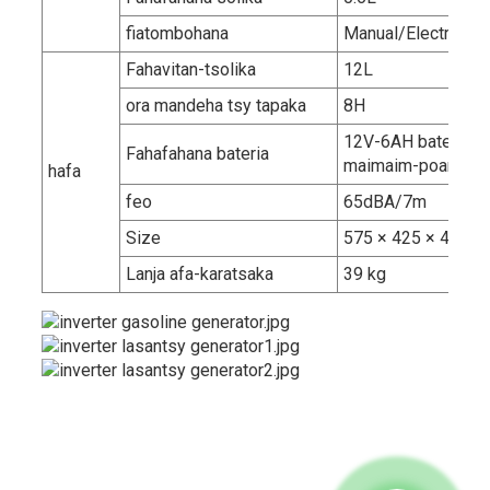
fiatombohana
Manual/Electric St
Fahavitan-tsolika
12L
ora mandeha tsy tapaka
8H
12V-6AH bateria fi
Fahafahana bateria
maimaim-poana
hafa
feo
65dBA/7m
Size
575 × 425 × 485 
Lanja afa-karatsaka
39 kg