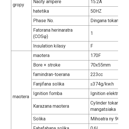
Naoty ampere
15.2A
gropy
hatetika
50HZ
Phase No.
Dingana tokana
Fatorana herinaratra
1
(COSφ)
Insulation kilasy
F
maotera
170F
Bore × stroke
70x55mm
famindran-toerana
223cc
Fanjifana solika
≤374g/kw.h
Ignition fomba
Ignition elektronika
maotera
Cylinder tokana, 4 s
Karazana maotera
mangatsiaka
Solika
Mihoatra ny 90# ts
Fahafahana solika
0.6L