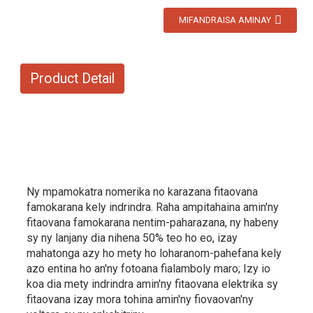
MIFANDRAISA AMINAY
Product Detail
Ny mpamokatra nomerika no karazana fitaovana
famokarana kely indrindra. Raha ampitahaina amin'ny
fitaovana famokarana nentim-paharazana, ny habeny
sy ny lanjany dia nihena 50% teo ho eo, izay
mahatonga azy ho mety ho loharanom-pahefana kely
azo entina ho an'ny fotoana fialamboly maro; Izy io
koa dia mety indrindra amin'ny fitaovana elektrika sy
fitaovana izay mora tohina amin'ny fiovaovan'ny