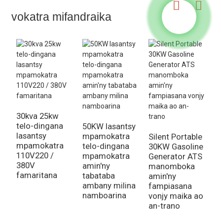
vokatra mifandraika
30kva 25kw
M
telo-dingana
50KW lasantsy
l
lasantsy
mpamokatra
Silent Portable
a
mpamokatra
telo-dingana
30KW Gasoline
t
110V220 /
mpamokatra
Generator ATS
n
380V
amin'ny
manomboka
2
famaritana
tabataba
amin'ny
t
ambany milina
fampiasana
b
namboarina
vonjy maika ao
g
an-trano