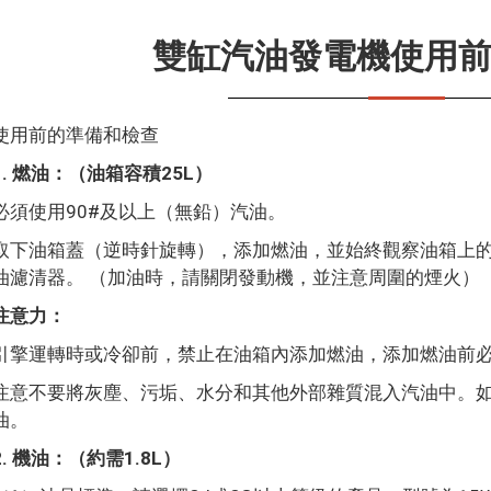
雙缸汽油發電機使用
使用前的準備和檢查
1. 燃油：（油箱容積25L）
必須使用90#及以上（無鉛）汽油。
取下油箱蓋（逆時針旋轉），添加燃油，並始終觀察油箱上
油濾清器。 （加油時，請關閉發動機，並注意周圍的煙火）
注意力：
引擎運轉時或冷卻前，禁止在油箱內添加燃油，添加燃油前
注意不要將灰塵、污垢、水分和其他外部雜質混入汽油中。
油。
2. 機油：（約需1.8L）