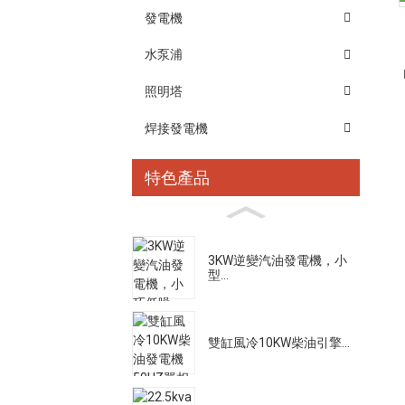
發電機
水泵浦
照明塔
焊接發電機
特色產品
3KW逆變汽油發電機，小
型...
雙缸風冷10KW柴油引擎...