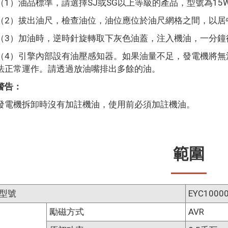
（1）油品標準，請選擇SJ或SG以上等級的產品，型號為15W
（2）拔出油尺，檢查油位，油位應位於油尺網格之間，以居
（3）加油時，逆時針旋轉取下灰色油蓋，注入機油，一分鐘
（4）引擎內部設有油壓感知器。如果油量不足，發電機將無
法正常運作。請透過放油嘴排出多餘的油。
警告：
發電機拆卸時沒有加註機油，使用前必須加註機油。
範圍
型號
EYC1000
勵磁方式
AVR