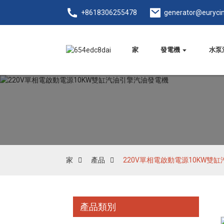
+8618306255478
generator@euryci
家
發電機
水泵
家
產品
220V單相電啟動電源10KW雙
產品類別