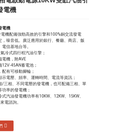
單相電啟動電源10KW雙缸汽油引
Loading...
Loading...
Loading...
Loading...
發電機
發電機
油發電機配備強勁高效的引擎和100%銅交流發電
定，噪音低。廣泛應用於銀行、餐廳、商店、飯
、電信基地台等。
雙缸氣冷式四行程汽油引擎；
電機，附AVE
12V-45AN蓄電池；
，配有可移動腳輪；
顯示電壓、頻率、運轉時間、電流等資訊；
相/三相、不同電壓的發電機，也可配備三相、單
等功率的發電機；
式汽油發電機功率有10KW、12KW、15KW、
迎來電諮詢。
們