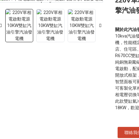
220V
Loading...
Loading...
擎汽油
關於此汽油
10kva汽
機，性能穩
店、住宅區
R670CC
純銅無刷勵磁
電啟動，配備
開放式框架
智慧面板可
可客製化單
相電壓切換
此款雙缸氣冷
18KW，歡
聯絡我