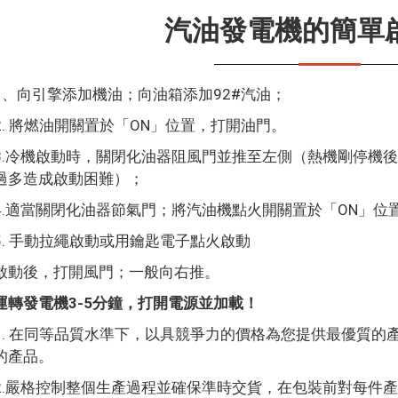
汽油發電機的簡單
1、向引擎添加機油；向油箱添加92#汽油；
2. 將燃油開關置於「ON」位置，打開油門。
3.冷機啟動時，關閉化油器阻風門並推至左側（熱機剛停機
過多造成啟動困難）；
4.適當關閉化油器節氣門；將汽油機點火開關置於「ON」位
5. 手動拉繩啟動或用鑰匙電子點火啟動
啟動後，打開風門；一般向右推。
運轉發電機3-5分鐘，打開電源並加載！
1. 在同等品質水準下，以具競爭力的價格為您提供最優質的
的產品。
2.嚴格控制整個生產過程並確保準時交貨，在包裝前對每件