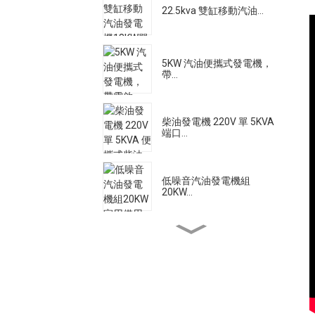
22.5kva 雙缸移動汽油...
5KW 汽油便攜式發電機，
帶...
柴油發電機 220V 單 5KVA
端口...
低噪音汽油發電機組
20KW...
大流量柴油機水泵電機
500A 靜音柴油焊接發電
機...