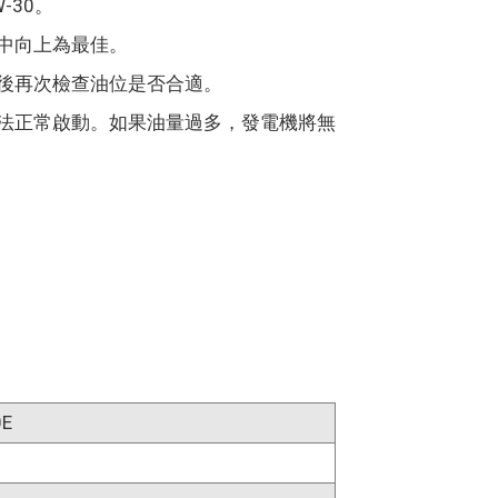
-30。
中向上為最佳。
後再次檢查油位是否合適。
法正常啟動。如果油量過多，發電機將無
0E