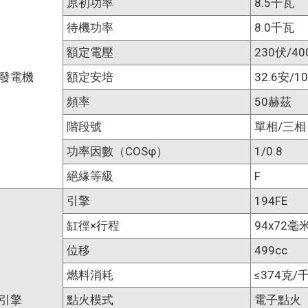
原初功率
8.5千瓦
待機功率
8.0千瓦
額定電壓
230伏/4
發電機
額定安培
32.6安/1
頻率
50赫茲
階段號
單相/三相
功率因數（COSφ）
1/0.8
絕緣等級
F
引擎
194FE
缸徑×行程
94x72毫
位移
499cc
燃料消耗
≤374克/
引擎
點火模式
電子點火