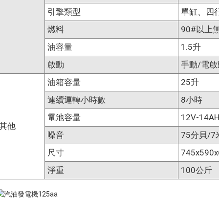
引擎類型
單缸、四
燃料
90#以上
油容量
1.5升
啟動
手動/電啟
油箱容量
25升
連續運轉小時數
8小時
電池容量
12V-14
其他
噪音
75分貝/7
尺寸
745x590
淨重
100公斤