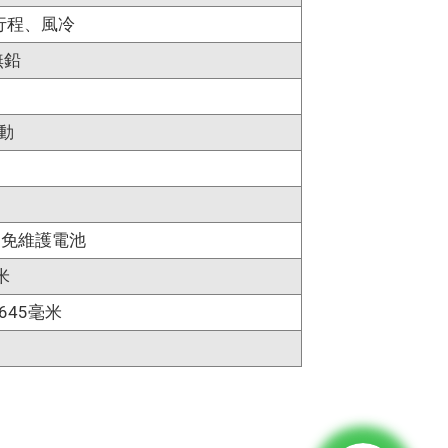
行程、風冷
無鉛
動
AH免維護電池
米
x645毫米