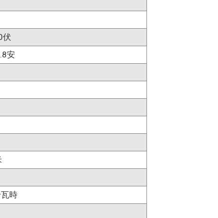
00伏
0.8安
米
千瓦時